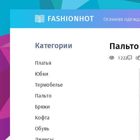
FASHIONHOT
Осенняя одежд
Пальто
Категории
1 222
0
Платья
Юбки
Термобелье
Пальто
Брюки
Кофта
Обувь
Джинсы