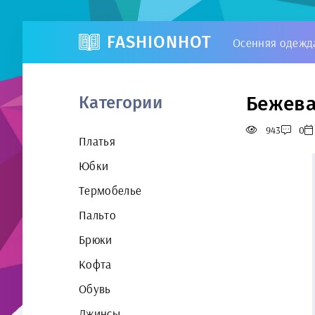
FASHIONHOT
Осенняя одежд
Бежева
Категории
943
0
Платья
Юбки
Термобелье
Пальто
Брюки
Кофта
Обувь
Джинсы