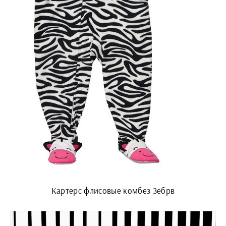
Картерс флисовые комбез Зебрв