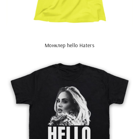
Монклер hello Haters