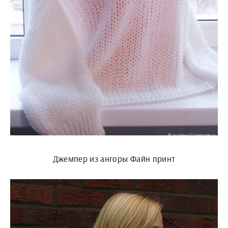
Джемпер из ангоры Файн принт