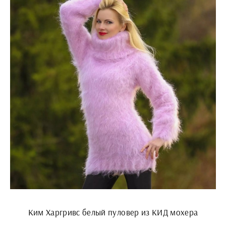
Ким Харгривс белый пуловер из КИД мохера