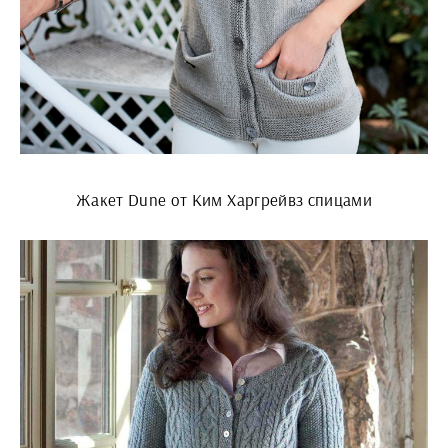
Жакет Dune от Ким Харгрейвз спицами