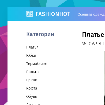
FASHIONHOT
Осенняя одежд
Платье
Категории
914
0
Платья
Юбки
Термобелье
Пальто
Брюки
Кофта
Обувь
Джинсы