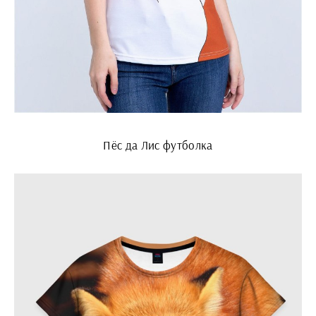
Пёс да Лис футболка