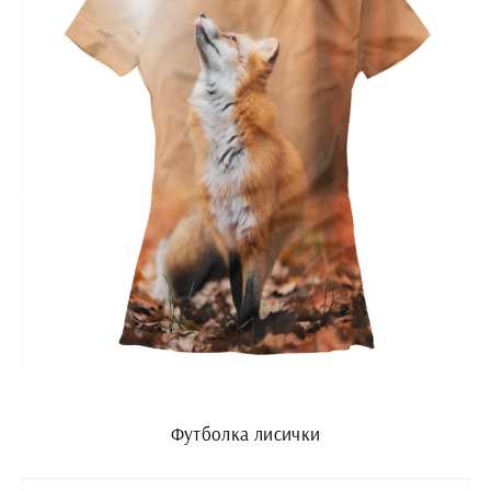
Футболка лисички