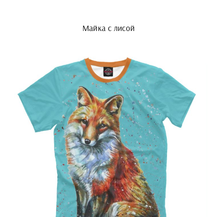
Майка с лисой