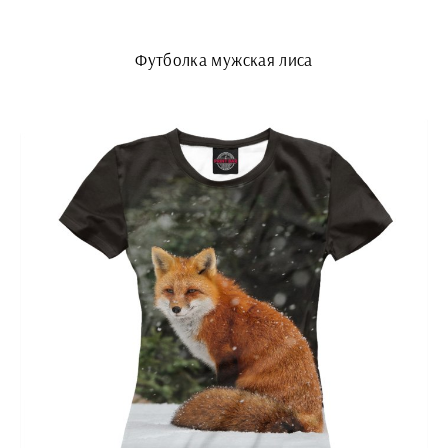
Футболка мужская лиса