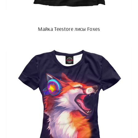
Майка Teestore лисы Foxes