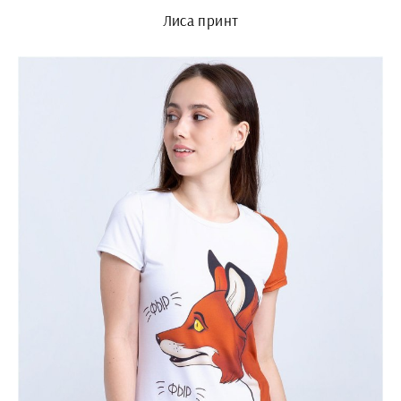
Лиса принт