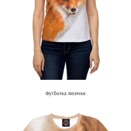
Футболка лисички