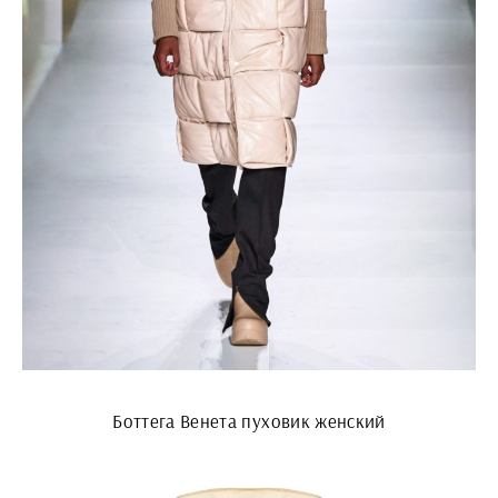
Боттега Венета пуховик женский