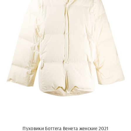
Пуховики Боттега Венета женские 2021