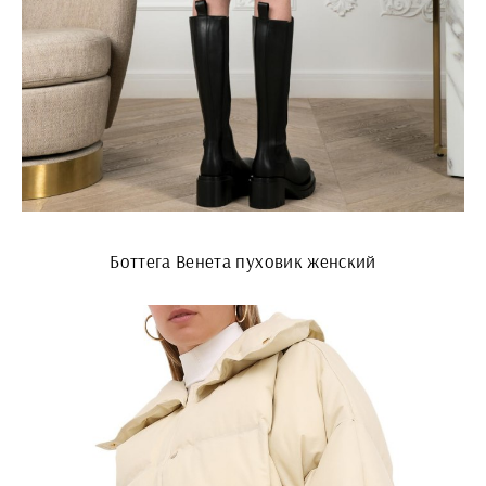
Боттега Венета пуховик женский