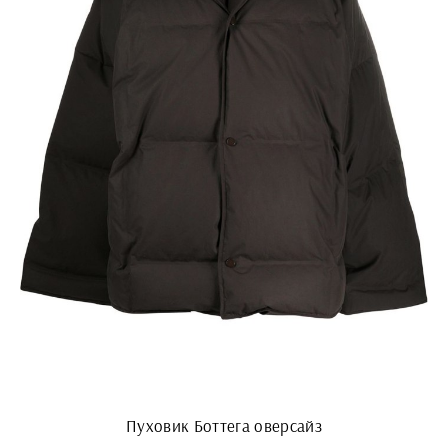
Пуховик Боттега оверсайз