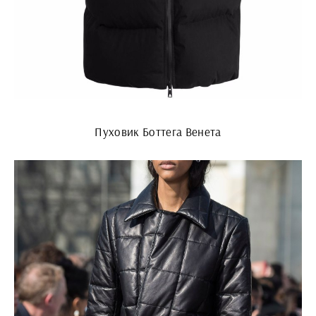
Пуховик Боттега Венета