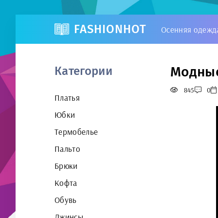
FASHIONHOT
Осенняя одежд
Модные
Категории
845
0
Платья
Юбки
Термобелье
Пальто
Брюки
Кофта
Обувь
Джинсы