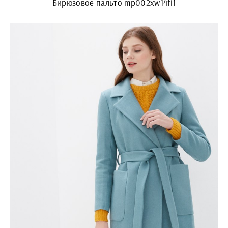
Бирюзовое пальто mp002xw14fi1