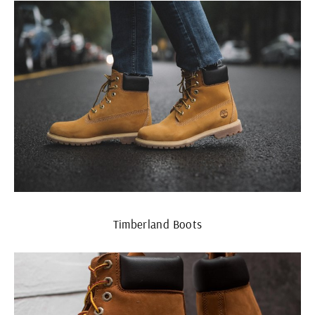
Timberland Boots