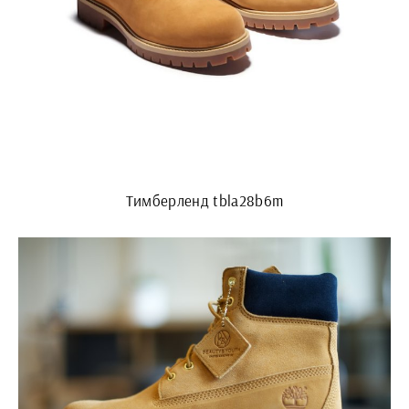
Тимберленд tbla28b6m