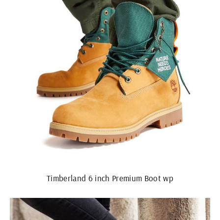
Timberland 6 inch Premium Boot wp