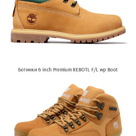
Ботинки 6 inch Premium REBOTL F/L wp Boot