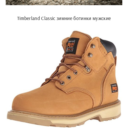
Timberland Classic зимние ботинки мужские