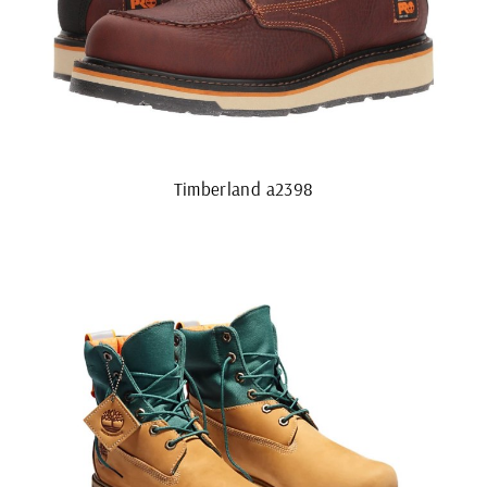
Timberland a2398