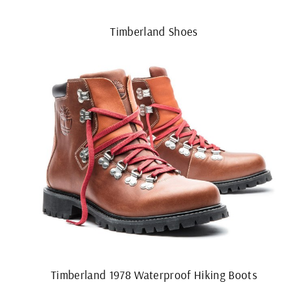
Timberland Shoes
Timberland 1978 Waterproof Hiking Boots