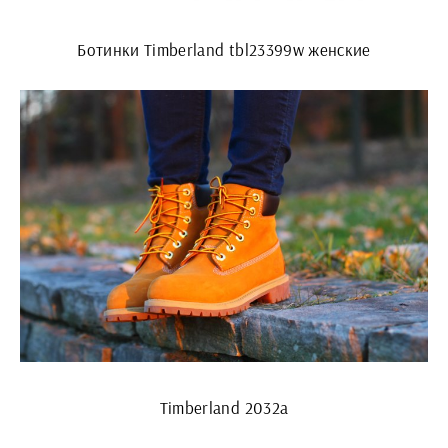
Ботинки Timberland tbl23399w женские
Timberland 2032a