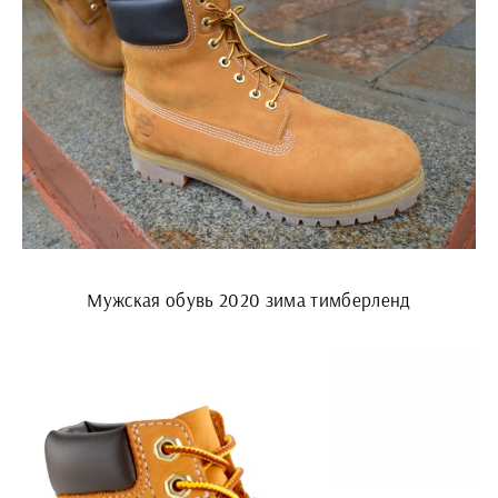
Мужская обувь 2020 зима тимберленд