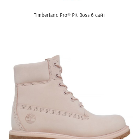
Timberland Pro® Pit Boss 6 сайт