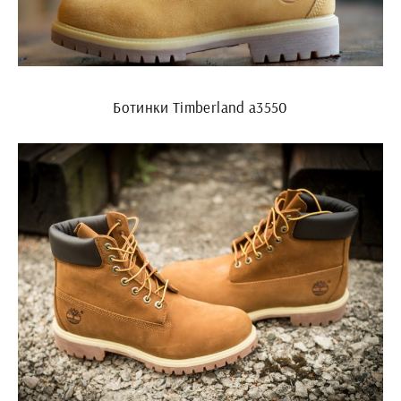
Ботинки Timberland a3550