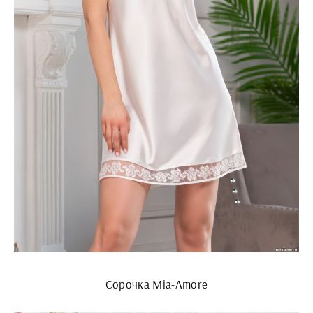
Сорочка Mia-Amore