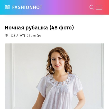
FASHIONHOT
Ночная рубашка (48 фото)
921
0
23 октябрь