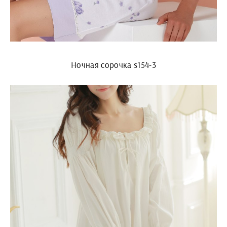
Ночная сорочка s154-3