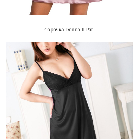
Сорочка Donna II Pati