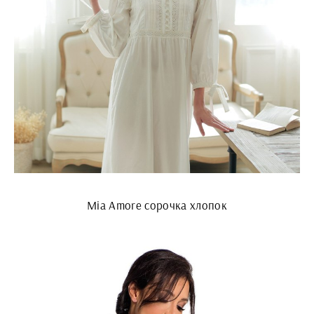
Mia Amore сорочка хлопок