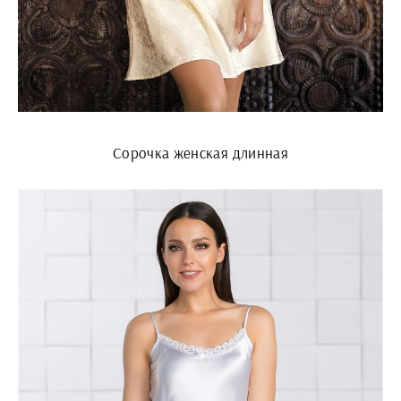
Сорочка женская длинная