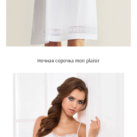
Ночная сорочка mon plaisir