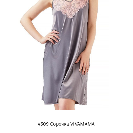
4309 Сорочка VIVAMAMA