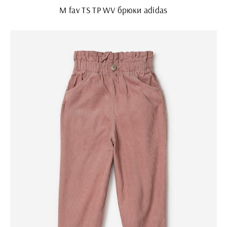
M fav TS TP WV брюки adidas