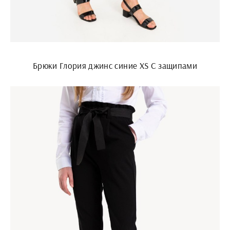
Брюки Глория джинс синие XS С защипами