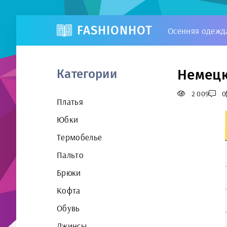
FASHIONHOT
Осенняя одежд
Немецк
Категории
2 009
0
Платья
Юбки
Термобелье
Пальто
Брюки
Кофта
Обувь
Джинсы