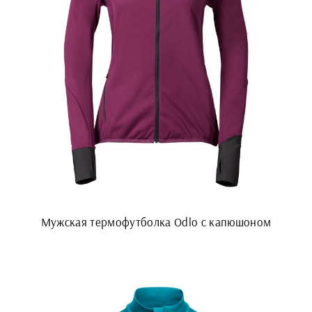
Мужская термофутболка Odlo с капюшоном