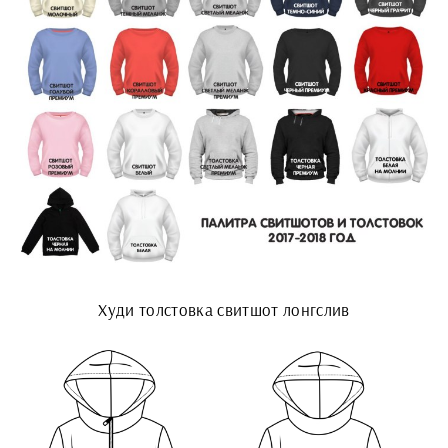
Худи толстовка свитшот лонгслив