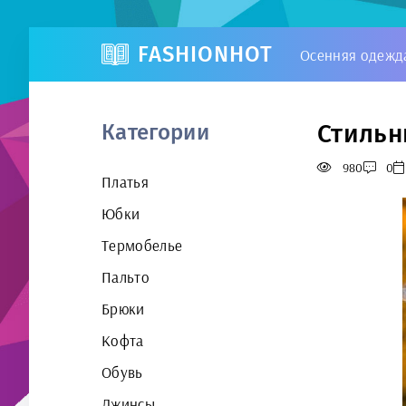
FASHIONHOT
Осенняя одежд
Стильн
Категории
980
0
Платья
Юбки
Термобелье
Пальто
Брюки
Кофта
Обувь
Джинсы