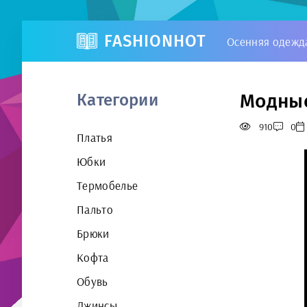
FASHIONHOT
Осенняя одежд
Модные
Категории
910
0
Платья
Юбки
Термобелье
Пальто
Брюки
Кофта
Обувь
Джинсы