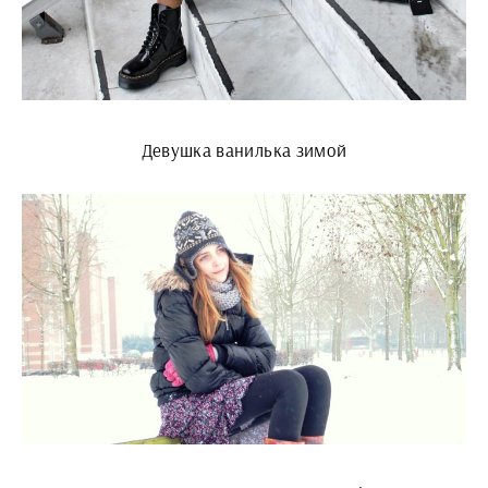
Девушка ванилька зимой