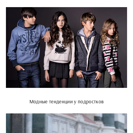
Модные тенденции у подростков