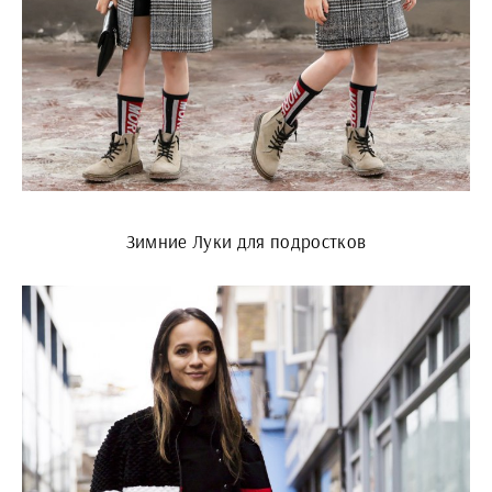
Зимние Луки для подростков