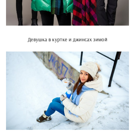
Девушка в куртке и джинсах зимой