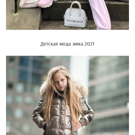
Детская мода зима 2021