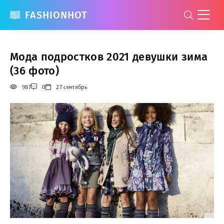
FASHIONHOT
Мода подростков 2021 девушки зима
(36 фото)
987
0
27 сентябрь