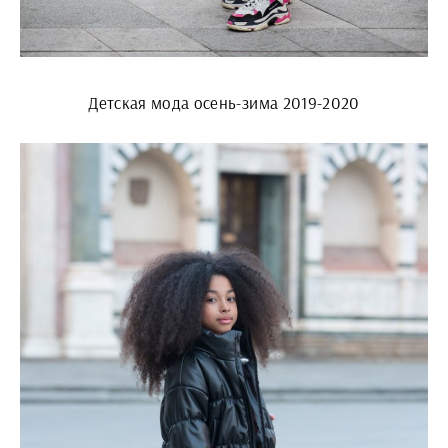
Детская мода осень-зима 2019-2020