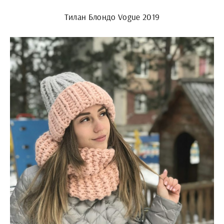
Тилан Блондо Vogue 2019