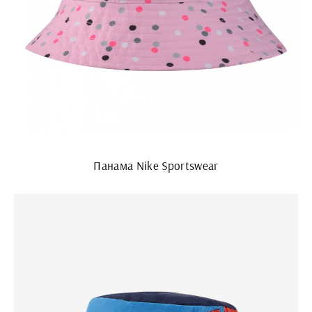
Панама Nike Sportswear