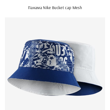
Панама Nike Bucket cap Mesh