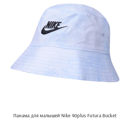
Панама для малышей Nike 40plus Futura Bucket