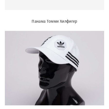
Панама Томми Хилфигер