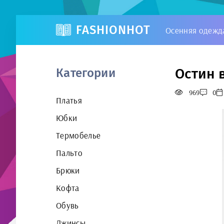
FASHIONHOT
Осенняя одежд
Остин 
Категории
969
0
Платья
Юбки
Термобелье
Пальто
Брюки
Кофта
Обувь
Джинсы