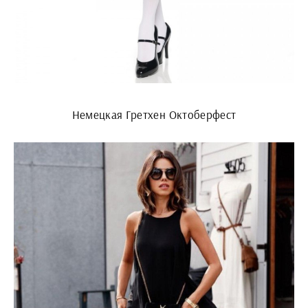
Немецкая Гретхен Октоберфест