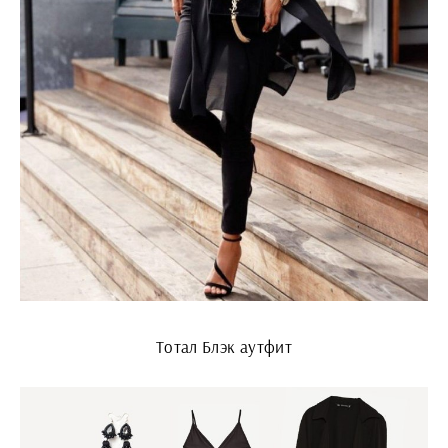
Тотал Блэк аутфит