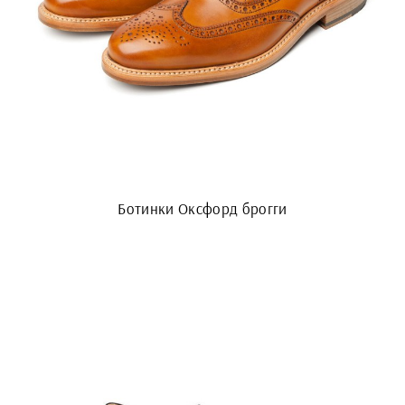
Ботинки Оксфорд брогги