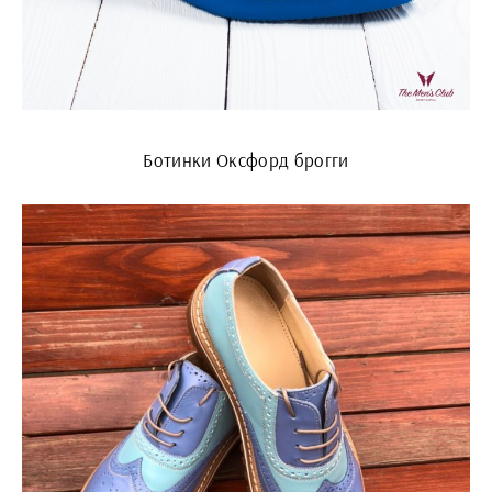
Ботинки Оксфорд брогги