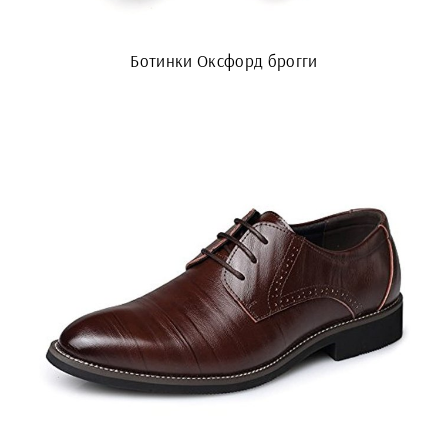
Ботинки Оксфорд брогги