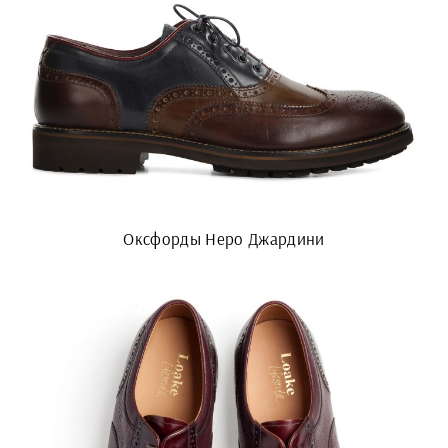
Оксфорды Неро Джардини