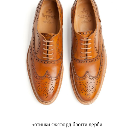
Ботинки Оксфорд брогги дерби